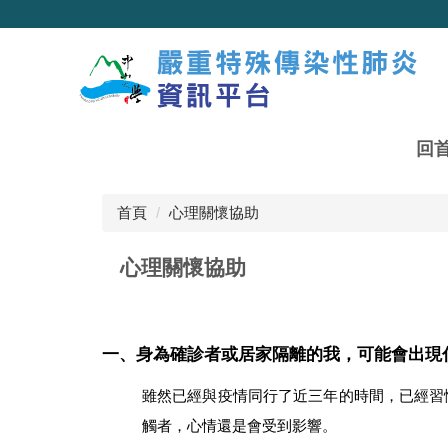
跳
到
主
要
內
容
區
回
首頁
心理關懷協助
心理關懷協助
一、身為確診者或居家隔離的我，可能會出現
雖然已經與疫情同行了近三年的時間，已經習慣
觸者，心情還是會受到影響。