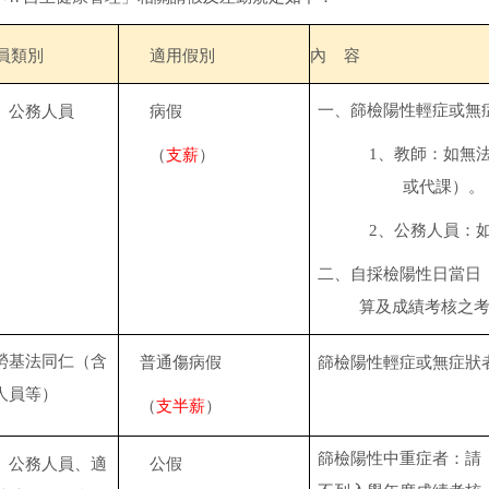
員類別
適用假別
內 容
一、篩檢陽性輕症或無
、公務人員
病假
1
、教師：如無
（
支薪
）
或代課）。
2
、公務人員：
二、自採檢陽性日當日
算及成績考核之
勞基法同仁（含
普通傷病假
篩檢陽性輕症或無症狀
人員等）
（
支半薪
）
篩檢陽性中重症者：請
、公務人員、適
公假