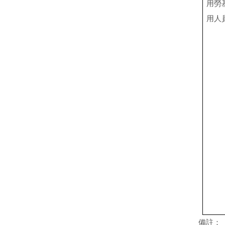
用勞
用人
備註：