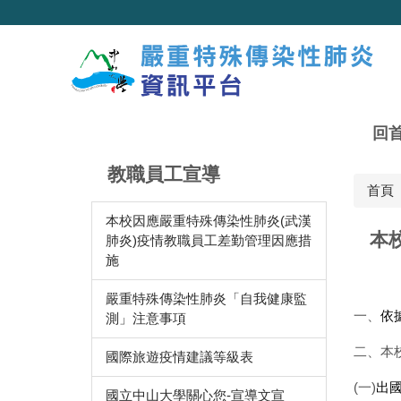
跳
到
主
要
內
容
區
回
教職員工宣導
首頁
本校因應嚴重特殊傳染性肺炎(武漢
本
肺炎)疫情教職員工差勤管理因應措
施
嚴重特殊傳染性肺炎「自我健康監
一、
依
測」注意事項
二、本
國際旅遊疫情建議等級表
(一)
出
國立中山大學關心您-宣導文宣