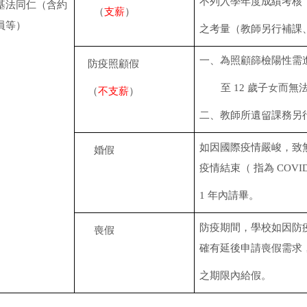
不列入學年度成績考核
基法同仁（含約
（
支薪
）
員等）
之考量（教師另行補課
一、為照顧篩檢陽性需
防疫照顧假
至
12
歲子女而無
（
不支薪
）
二、教師所遺留課務另
如因國際疫情嚴峻，致
婚假
疫情結束（ 指為
COVI
1
年內請畢。
防疫期間，學校如因防
喪假
確有延後申請喪假需求
之期限內給假。