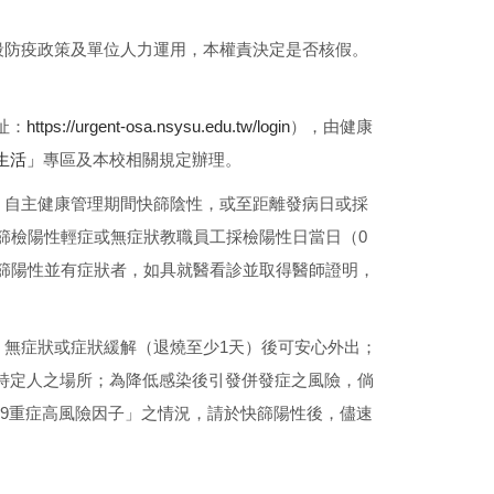
段防疫政策及單位人力運用，本權責決定是否核假。
址：
https://urgent-osa.nsysu.edu.tw/login
），由健康
生活」
專區及本校相關規定辦理。
。自主健康管理期間快篩陰性，或至距離發病日或採
篩檢陽性輕症或無症狀教職員工採檢陽性日當日（0
快篩陽性並有症狀者，如具就醫看診並取得醫師證明，
，無症狀或症狀緩解（退燒至少1天）後可安心外出；
特定人之場所；為降低感染後引發併發症之風險，倘
-19重症高風險因子」之情況，請於快篩陽性後，儘速