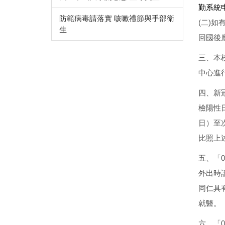
勤系統
防範病毒請落實 咳嗽禮節與手部衛
(二)
生
回國後
三、本
中心進
四、新
檢陽性
日）至
比照上
五、「
外出時
同仁具
就醫。
六、「