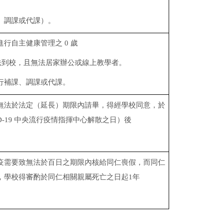
、調課或代課）。
進行自主健康管理之
0
歲
法到校，且無法居家辦公或線上教學者。
行補課、調課或代課。
無法於法定（延長）期限內請畢，得經學校同意，於
D-19
中央流行疫情指揮中心解散之日）後
疫需要致無法於百日之期限內核給同仁喪假，而同仁
，學校得審酌於同仁相關親屬死亡之日起
1
年