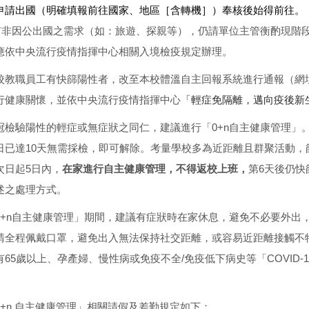
申請出國（明確填報前往國家、地區［含轉機］）奉核後始得前往。
如有非因公出國之需求（如：旅遊、探親等），仍請單位主管衡酌現階
應依中央流行疫情指揮中心相關入境檢疫規定辦理。
校教職員工有快篩陽性者，改至本校體溫自主回報系統進行通報（網
行健康關懷，並依中央流行疫情指揮中心
「輕症免隔離，邁向疫後新
冠檢驗陽性的輕症或無症狀之同仁，建議進行「0+n自主健康管理」
日已達10天無需採檢，即可解除。考量學校多為近距離且群聚活動，
次日起5日內，
在家進行自主健康管理，不得返校上班，
第6天後仍
述之處理方式。
0+n自主健康管理」期間，建議有症狀時在家休息，避免不必要外出
請全程佩戴口罩，避免出入無法保持社交距離，或容易近距離接觸不
有65歲以上、孕產婦、慢性病或免疫不全/免疫低下病史等「COVID
0+n 自主健康管理」相關請假及差勤規定如下：